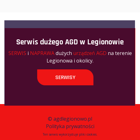
Serwis dużego AGD w Legionowie
SERWIS
i
NAPRAWA
dużych
urządzeń AGD
na terenie
Legionowa i okolicy.
SERWISY
©
agdlegionowo.pl
Polityka prywatności
Ten serwis wykorzystuje pliki cookies.