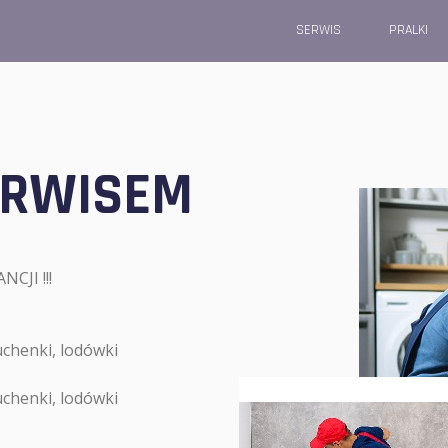
SERWIS
PRALKI
ERWISEM
JI !!!
uchenki, lodówki
uchenki, lodówki